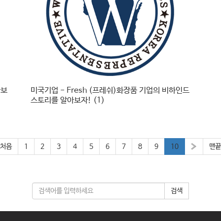
아보
미국기업 - Fresh (프레쉬)화장품 기업의 비하인드
스토리를 알아보자! (1)
처음
1
2
3
4
5
6
7
8
9
10
»
맨끝
검색