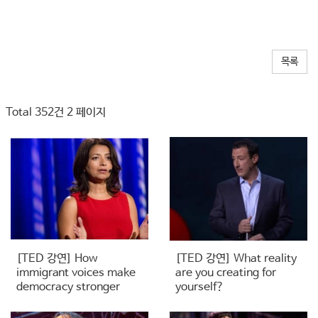
목록
Total 352건
2 페이지
[TED 강연] How
[TED 강연] What reality
immigrant voices make
are you creating for
democracy stronger
yourself?