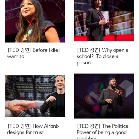
[TED 강연] Before I die I
[TED 강연] Why open a
want to
school? To close a
prison
[TED 강연] How Airbnb
[TED 강연] The Political
designs for trust
Power of being a good
neighbor