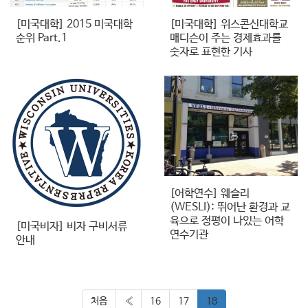
[미국대학] 2015 미국대학
[미국대학] 위스콘신대학교
순위 Part.1
매디슨이 주는 경제효과를
숫자로 표현한 기사
[어학연수] 웨슬리
(WESLI): 뛰어난 환경과 교
육으로 정평이 나있는 어학
[미국비자] 비자 구비서류
연수기관
안내
처음
«
16
17
18