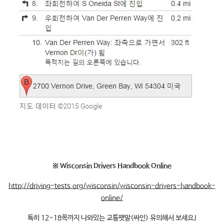
※ Wisconsin Drivers Handbook Online
http://driving-tests.org/wisconsin/wisconsin-drivers-handbook-
online/
특히 12~18쪽까지 나와있는 교통팻말(싸인) 유의해서 보세요J