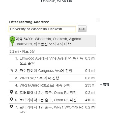
Oshkosh, WI 54904
- 밀워