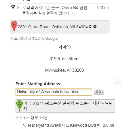
키 지역:
th
819 N. 6
Street
Milwaukee, WI 53203