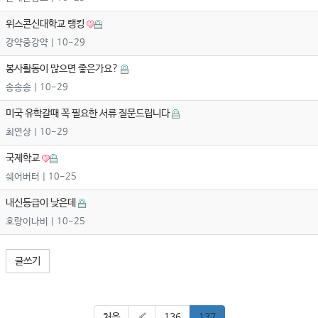
위스콘신대학교 랭킹
강약중강약
| 10-29
봉사활동이 많으면 좋은가요?
송송송
| 10-29
미국 유학갈때 꼭 필요한 서류 질문드립니다
최연상
| 10-29
국제학교
쉐어버터
| 10-25
내신등급이 낮은데
호랑이나비
| 10-25
글쓰기
처음
«
136
137