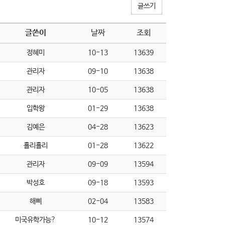
글쓰기
글쓴이
날짜
조회
정혜미
10-13
13639
관리자
09-10
13638
관리자
10-05
13638
입학왕
01-29
13638
김예은
04-28
13623
홀리홀리
01-28
13622
관리자
09-09
13594
박성호
09-18
13593
해삐
02-04
13583
미국유학가능?
10-12
13574