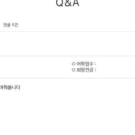
Q&A
댓글
0건
어학점수 :
희망전공 :
 여쭤봅니다