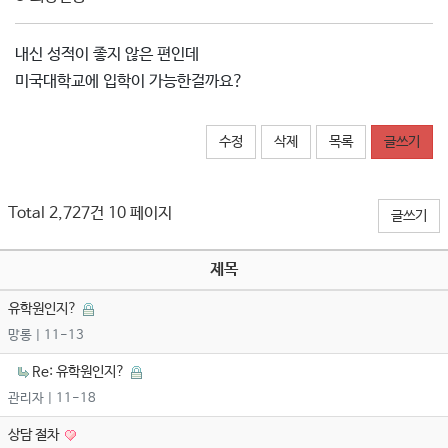
내신 성적이 좋지 않은 편인데
미국대학교에 입학이 가능한걸까요?
수정
삭제
목록
글쓰기
Total 2,727건
10 페이지
글쓰기
제목
유학원인지?
망롱
| 11-13
Re: 유학원인지?
관리자
| 11-18
상담 절차