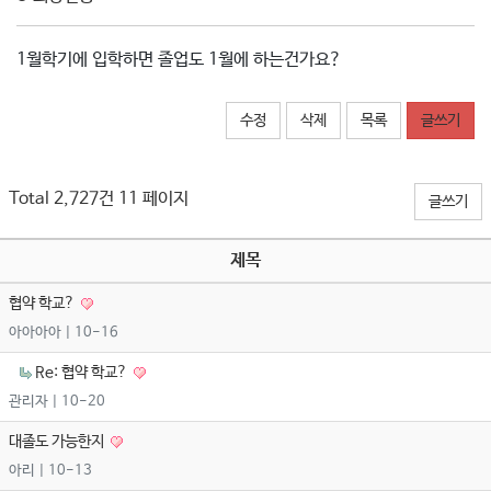
1월학기에 입학하면 졸업도 1월에 하는건가요?
수정
삭제
목록
글쓰기
Total 2,727건
11 페이지
글쓰기
제목
협약 학교?
아아아아
| 10-16
Re: 협약 학교?
관리자
| 10-20
대졸도 가능한지
아리
| 10-13