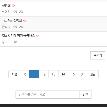
설명회
설명회
| 09-23
Re: 설명회
관리자
| 09-24
입학시기랑 정원 궁금해요
김
| 09-18
글쓰기
처음
«
11
12
13
14
15
»
맨끝
검색