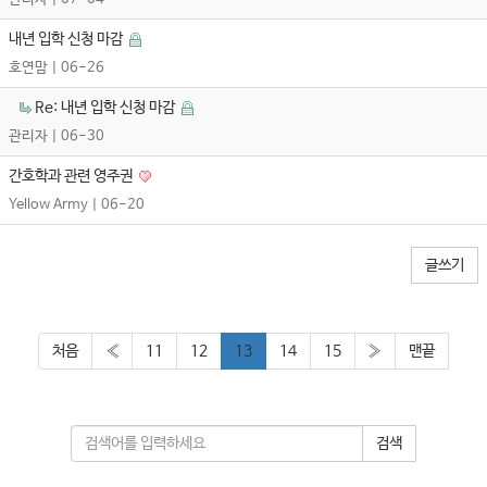
내년 입학 신청 마감
호연맘
| 06-26
Re: 내년 입학 신청 마감
관리자
| 06-30
간호학과 관련 영주권
Yellow Army
| 06-20
글쓰기
처음
«
11
12
13
14
15
»
맨끝
검색