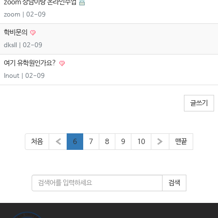
zoom 상담이랑 온라인수업
zoom
| 02-09
학비문의
dksll
| 02-09
여기 유학원인가요?
Inout
| 02-09
글쓰기
처음
«
6
7
8
9
10
»
맨끝
검색