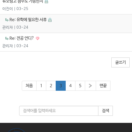
듀오링고 점수도 가능한지
이진이
| 03-25
Re: 유학에 필요한 서류
관리자
| 03-24
Re: 전공 언디?
관리자
| 03-24
글쓰기
처음
1
2
3
4
5
»
맨끝
검색