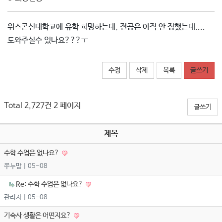
위스콘신대학교에 유학 희망하는데, 전공은 아직 안 정했는데....
도와주실수 있나요???ㅜ
수정
삭제
목록
글쓰기
Total 2,727건
2 페이지
글쓰기
제목
수학 수업은 없나요?
쭈누맘
| 05-08
Re: 수학 수업은 없나요?
관리자
| 05-08
기숙사 생활은 어떤지요?