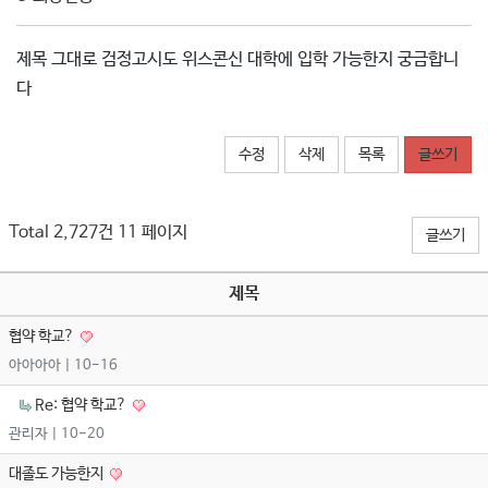
제목 그대로 검정고시도 위스콘신 대학에 입학 가능한지 궁금합니
다
수정
삭제
목록
글쓰기
Total 2,727건
11 페이지
글쓰기
제목
협약 학교?
아아아아
| 10-16
Re: 협약 학교?
관리자
| 10-20
대졸도 가능한지