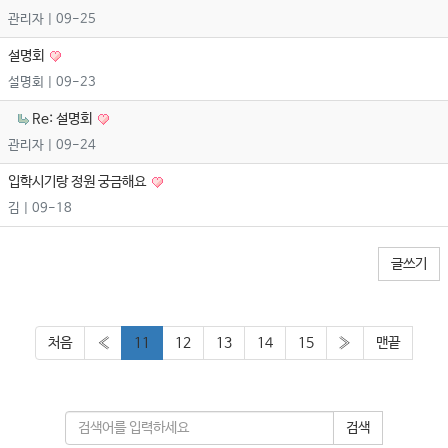
관리자
| 09-25
설명회
설명회
| 09-23
Re: 설명회
관리자
| 09-24
입학시기랑 정원 궁금해요
김
| 09-18
글쓰기
처음
«
11
12
13
14
15
»
맨끝
검색