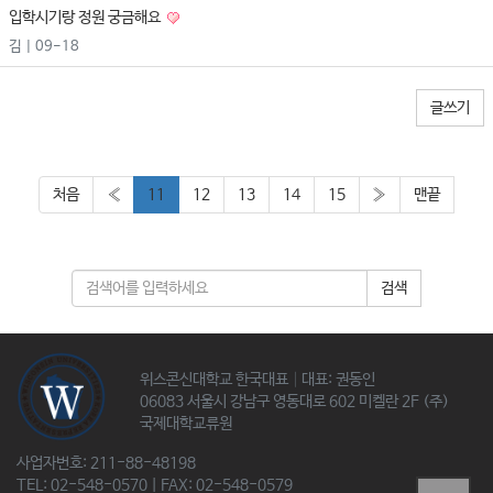
입학시기랑 정원 궁금해요
김
| 09-18
글쓰기
처음
«
11
12
13
14
15
»
맨끝
검색
위스콘신대학교 한국대표│대표: 권동인
06083 서울시 강남구 영동대로 602 미켈란 2F (주)
국제대학교류원
사업자번호: 211-88-48198
TEL: 02-548-0570 | FAX: 02-548-0579