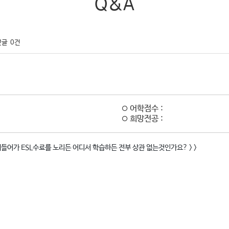
Q&A
댓글
0건
어학점수 :
희망전공 :
쿨에들어가 ESL수료를 노리든 어디서 학습하든 전부 상관 없는것인가요? > >