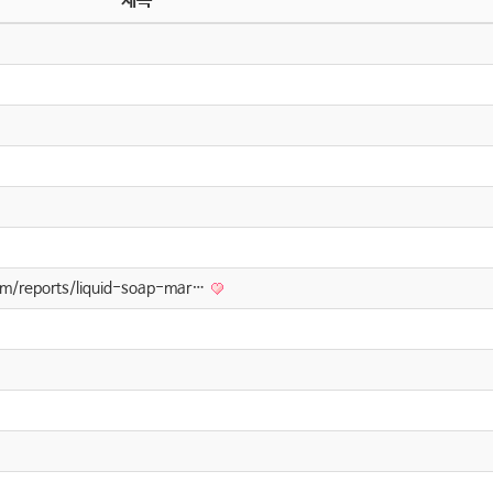
제목
om/reports/liquid-soap-mar…