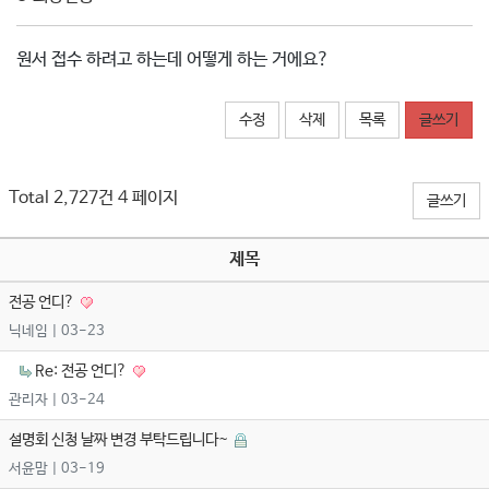
원서 접수 하려고 하는데 어떻게 하는 거에요?
수정
삭제
목록
글쓰기
Total 2,727건
4 페이지
글쓰기
제목
전공 언디?
닉네임
| 03-23
Re: 전공 언디?
관리자
| 03-24
설명회 신청 날짜 변경 부탁드립니다~
서윤맘
| 03-19