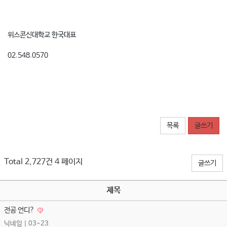
위스콘신대학교 한국대표
02.548.0570
목록
글쓰기
Total 2,727건
4 페이지
글쓰기
제목
전공 언디?
닉네임
| 03-23