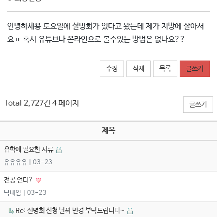
안녕하세용 토요일에 설명회가 있다고 봤는데 제가 지방에 살아서
요ㅠ 혹시 유튜브나 온라인으로 볼수있는 방법은 없나요??
수정
삭제
목록
글쓰기
Total 2,727건
4 페이지
글쓰기
제목
유학에 필요한 서류
유유유유
| 03-23
전공 언디?
닉네임
| 03-23
Re: 설명회 신청 날짜 변경 부탁드립니다~