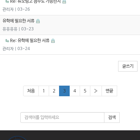
Re: 듀오링고 점수도 가능한지
관리자
| 03-26
유학에 필요한 서류
유유유유
| 03-23
Re: 유학에 필요한 서류
관리자
| 03-24
글쓰기
처음
1
2
3
4
5
»
맨끝
검색