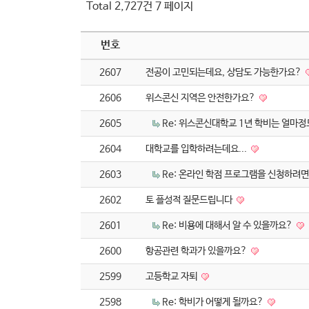
Total 2,727건
7 페이지
번호
2607
전공이 고민되는데요, 상담도 가능한가요?
2606
위스콘신 지역은 안전한가요?
2605
Re: 위스콘신대학교 1년 학비는 얼마
2604
대학교를 입학하려는데요...
2603
Re: 온라인 학점 프로그램을 신청하려
2602
토 플성적 질문드립니다
2601
Re: 비용에 대해서 알 수 있을까요?
2600
항공관련 학과가 있을까요?
2599
고등학교 자퇴
2598
Re: 학비가 어떻게 될까요?