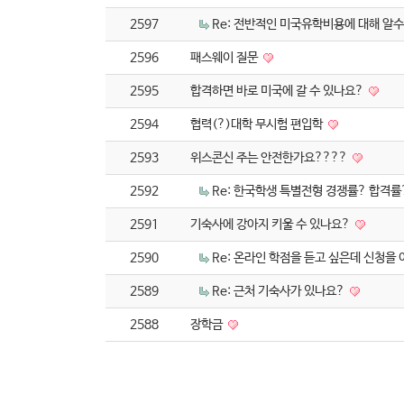
2597
Re: 전반적인 미국유학비용에 대해 알
2596
패스웨이 질문
2595
합격하면 바로 미국에 갈 수 있나요?
2594
협력(?)대학 무시험 편입학
2593
위스콘신 주는 안전한가요????
2592
Re: 한국학생 특별전형 경쟁률? 합격률
2591
기숙사에 강아지 키울 수 있나요?
2590
Re: 온라인 학점을 듣고 싶은데 신청을
2589
Re: 근처 기숙사가 있나요?
2588
장학금