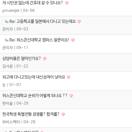
저 시민권 없는데 간호대 갈 수 있나요?
privatejet
| 04-06
Re: 고등학교를 일본에서 다니고 있는데요
관리자
| 09-03
Re: 위스콘신대학교 캠퍼스 질문이요!
관리자
| 09-11
상담비용은 얼마인가요?
김서윤
| 01-22
외고에 다니고있는데 내신성적이 낮아요
눈
| 01-07
위스콘신대학교 순위가 어떻게 되나요 ??
한이슬
| 04-29
한국학생 특별전형 경쟁률? 합격률?
하비스펙터
| 04-28