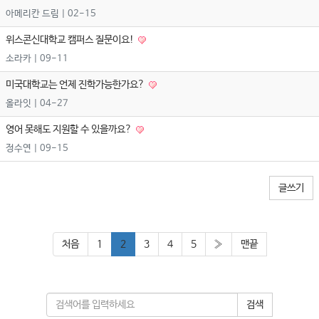
아메리칸 드림
| 02-15
위스콘신대학교 캠퍼스 질문이요!
소라카
| 09-11
미국대학교는 언제 진학가능한가요?
올라잇
| 04-27
영어 못해도 지원할 수 있을까요?
정수연
| 09-15
글쓰기
처음
1
2
3
4
5
»
맨끝
검색