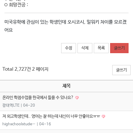
희망전공 :
미국유학에 관심이 있는 학생인데 오시코시, 밀워키 차이를 모르겠
어요
수정
삭제
목록
글쓰기
Total 2,727건
2 페이지
글쓰기
제목
온라인 학점수업을 한국에서 들을 수 있나요?
광대역LTE
| 04-20
저 외고학생인데.. 영어는 잘 하는데 내신이 너무 안좋아요ㅠㅠ
highschoolstude…
| 04-16