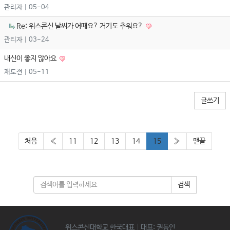
관리자
| 05-04
Re: 위스콘신 날씨가 어때요? 거기도 추워요?
관리자
| 03-24
내신이 좋지 않아요
재도전
| 05-11
글쓰기
처음
«
11
12
13
14
15
»
맨끝
검색
위스콘신대학교 한국대표│대표: 권동인