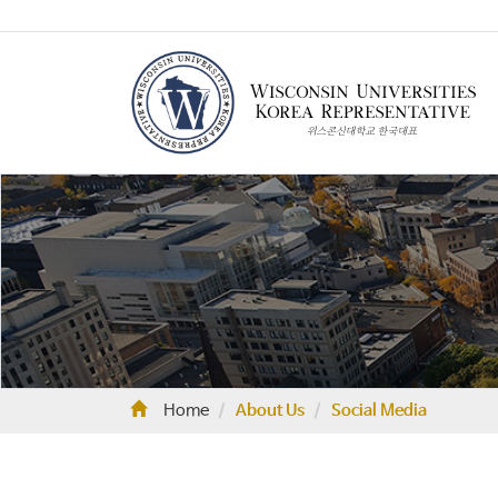
Home
About Us
Social Media