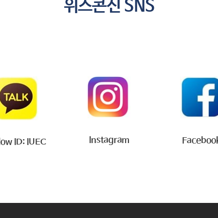
위스콘신 SNS
Instagram
Faceboo
low ID: IUEC