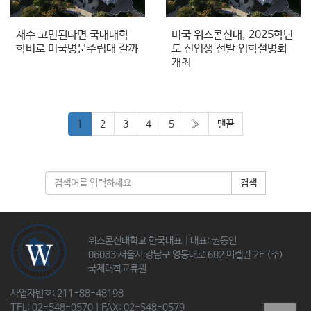
재수 고민된다면 국내대학
미국 위스콘신대, 2025학년
학비로 미국명문주립대 갈까
도 신입생 선발 입학설명회
개최
1
2
3
4
5
»
맨끝
검색
위스콘신대학교 한국대표│대표: 권동인
06083 서울시 강남구 영동대로 602 미켈란 2F (주)
국제대학교류원
사업자번호: 211-88-48198
TEL: 02-548-0570 | FAX: 02-548-0579