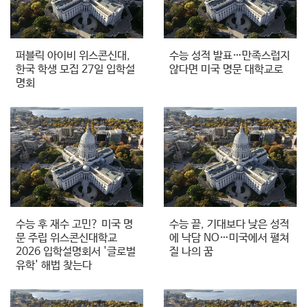
퍼블릭 아이비 위스콘신대,
수능 성적 발표…만족스럽지
한국 학생 모집 27일 입학설
않다면 미국 명문 대학교로
명회
수능 후 재수 고민? 미국 명
수능 끝, 기대보다 낮은 성적
문 주립 위스콘신대학교
에 낙담 NO…미국에서 펼쳐
2026 입학설명회서 '글로벌
질 나의 꿈
유학' 해법 찾는다