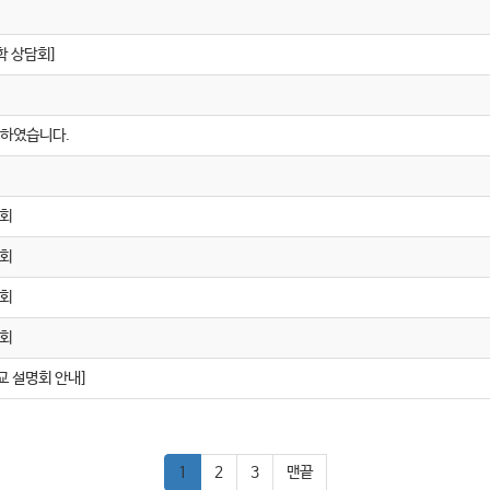
학 상담회]
하였습니다.
명회
명회
명회
명회
교 설명회 안내]
1
2
3
맨끝