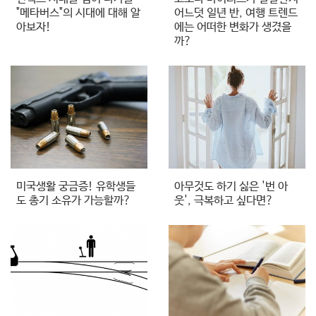
"메타버스"의 시대에 대해 알
어느덧 일년 반, 여행 트렌드
아보자!
에는 어떠한 변화가 생겼을
까?
미국생활 궁금증! 유학생들
아무것도 하기 싫은 '번 아
도 총기 소유가 가능할까?
웃', 극복하고 싶다면?