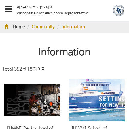
위스콘신대학교 한국대표
Wisconsin Universities Korea Representative
Home
Community
Information
Information
Total 352건
18 페이지
[UWM] Peck school of
[UWM] School of