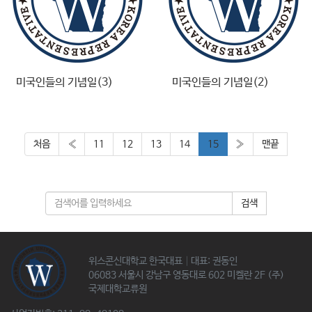
미국인들의 기념일(3)
미국인들의 기념일(2)
처음
«
11
12
13
14
15
»
맨끝
검색
위스콘신대학교 한국대표│대표: 권동인
06083 서울시 강남구 영동대로 602 미켈란 2F (주)
국제대학교류원