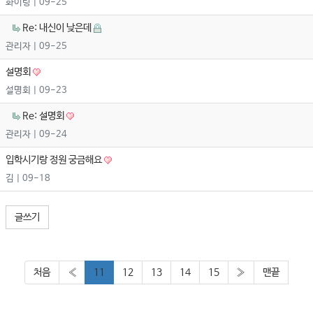
화이팅
| 09-25
Re: 내신이 낮은데
관리자
| 09-25
설명회
설명회
| 09-23
Re: 설명회
관리자
| 09-24
입학시기랑 정원 궁금해요
김
| 09-18
글쓰기
처음
«
11
12
13
14
15
»
맨끝