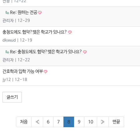
전공
| 12-22
Re: 원하는 전공
관리자
| 12-29
충청도에도 협약?맺은 학교가 있나요?
dkssud
| 12-19
Re: 충청도에도 협약?맺은 학교가 있나요?
관리자
| 12-22
간호학과 입학 가능 여부
jy12
| 12-18
글쓰기
처음
«
6
7
8
9
10
»
맨끝