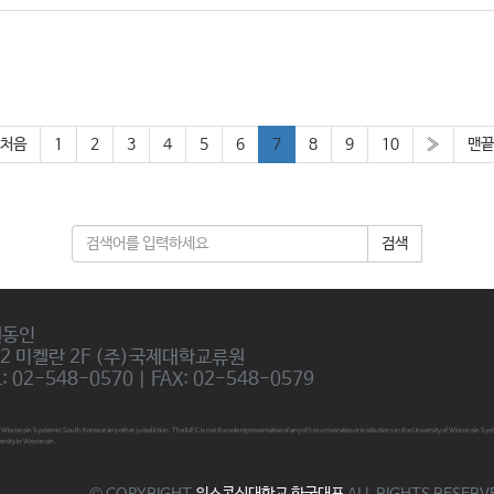
처음
1
2
3
4
5
6
7
8
9
10
»
맨끝
검색
권동인
02 미켈란 2F (주)국제대학교류원
 02-548-0570 | FAX: 02-548-0579
ty of Wisconsin System in South Korea or any other jurisdiction. The IUEC is not the sole representative of any of hte universities or institutions in the University of Wisconsin
ersity in Wisconsin.