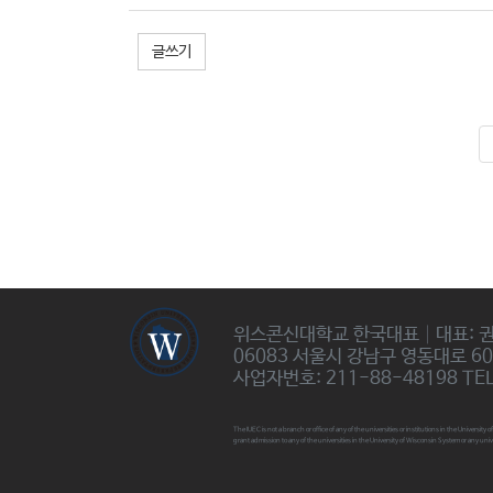
글쓰기
위스콘신대학교 한국대표│대표: 
06083 서울시 강남구 영동대로 6
사업자번호: 211-88-48198 TEL:
The IUEC is not a branch or office of any of the universities or institutions in the Universi
grant admission to any of the universities in the University of Wisconsin System or any univ