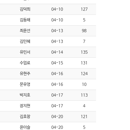
김덕희
04-10
127
김동해
04-10
5
최윤선
04-13
98
김민혜
04-13
7
유민서
04-14
135
수업료
04-15
131
유현주
04-16
124
문유영
04-16
10
박지호
04-17
113
장지현
04-17
4
김호창
04-20
121
윤이슬
04-20
5