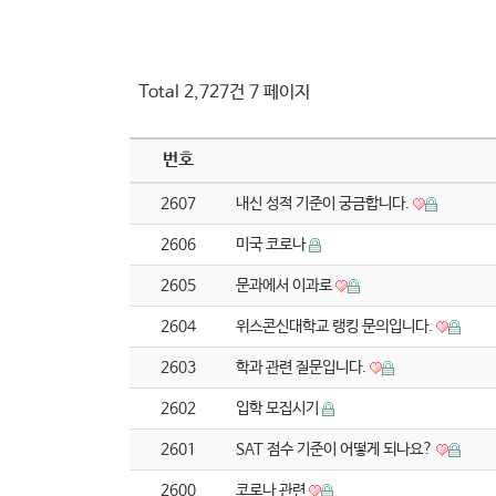
Total 2,727건
7 페이지
번호
2607
내신 성적 기준이 궁금합니다.
2606
미국 코로나
2605
문과에서 이과로
2604
위스콘신대학교 랭킹 문의입니다.
2603
학과 관련 질문입니다.
2602
입학 모집시기
2601
SAT 점수 기준이 어떻게 되나요?
2600
코로나 관련