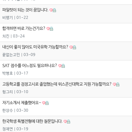
파일럿이 되는 것이 꿈입니다.
비행기
| 01-22
합격하면 바로 가는건가요?
치킨
| 03-24
내신이 좋지 않아도 미국유학 가능할까요?
끝없는고민
| 03-09
SAT 점수를 어느정도 필요하나요?
박병호
| 03-17
고등학교를 검정고시로 졸업했는데 위스콘신대학교 지원 가능할까요?
헝그리
| 03-10
자기소개서 제출했어요~
한상수
| 03-30
한국학생 특별전형에 대한 질문입니다.
정재연
| 03-19