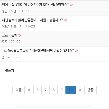
영어를 잘 못하는데 영어점수가 얼마나 필요할까요?
콩글리시맨
| 01-21
내신 점수가 많이 안좋은데... 지원 가능할까요?
이브라히모비치
| 11-23
코로나 유학
루루
| 02-09
Re: 특목고학생은 내신에 불리한데 방법이 없나요?
관리자
| 02-05
글쓰기
처음
«
6
7
8
9
10
»
맨끝