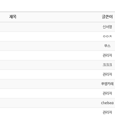
제목
글쓴이
신서영
ㅇㅇㅈ
무스
관리자
크크크
관리자
푸엥카레
관리자
chelsea
관리자