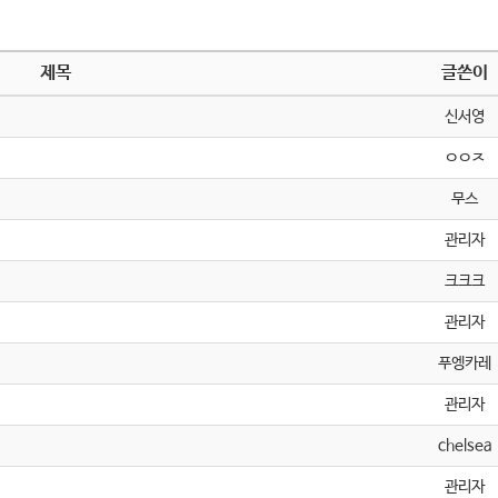
제목
글쓴이
신서영
ㅇㅇㅈ
무스
관리자
크크크
관리자
푸엥카레
관리자
chelsea
관리자