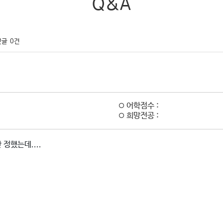
Q&A
댓글
0건
어학점수 :
희망전공 :
정했는데....