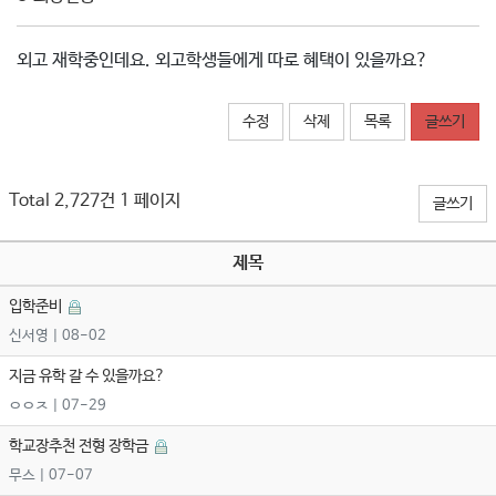
외고 재학중인데요. 외고학생들에게 따로 혜택이 있을까요?
수정
삭제
목록
글쓰기
Total 2,727건
1 페이지
글쓰기
제목
입학준비
신서영
| 08-02
지금 유학 갈 수 있을까요?
ㅇㅇㅈ
| 07-29
학교장추천 전형 장학금
무스
| 07-07