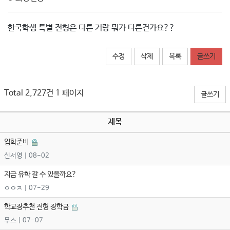
한국학생 특별 전형은 다른 거랑 뭐가 다른건가요??
수정
삭제
목록
글쓰기
Total 2,727건
1 페이지
글쓰기
제목
입학준비
신서영
| 08-02
지금 유학 갈 수 있을까요?
ㅇㅇㅈ
| 07-29
학교장추천 전형 장학금
무스
| 07-07