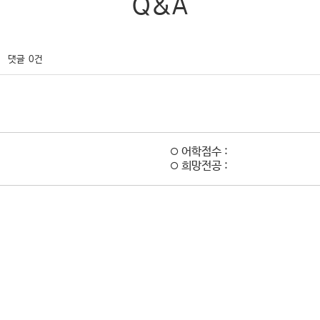
Q&A
댓글
0건
어학점수 :
희망전공 :