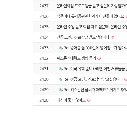
2437
온라인학점 프로그램을 듣고 싶은데 가능할까
2436
식품이나 유가공관련학과가 어떤곳이 있나요
2435
온라인 수업 듣고 학점 따고 싶은데, 온라인 수
2434
전공 고민.. 진로상담 받고싶습니다
2433
Re: 영어를 잘 못하는데 영어점수가 얼
2432
위스콘신대학교 랭킹 문의
2431
Re: 미국 유학 준비하려면 어떤 서류들
2430
Re: 전공 고민.. 진로상담 받고싶습니다
2429
Re: 위스콘신 날씨가 어때요? 거기도 추
2428
내신이 좋지 않아요