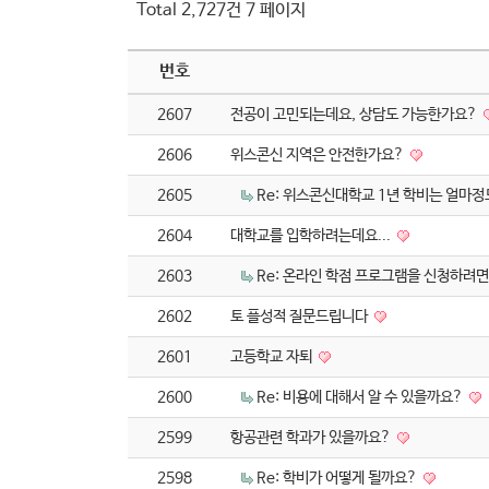
Total 2,727건
7 페이지
번호
2607
전공이 고민되는데요, 상담도 가능한가요?
2606
위스콘신 지역은 안전한가요?
2605
Re: 위스콘신대학교 1년 학비는 얼마
2604
대학교를 입학하려는데요...
2603
Re: 온라인 학점 프로그램을 신청하려
2602
토 플성적 질문드립니다
2601
고등학교 자퇴
2600
Re: 비용에 대해서 알 수 있을까요?
2599
항공관련 학과가 있을까요?
2598
Re: 학비가 어떻게 될까요?