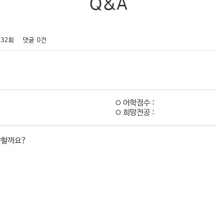
Q&A
332회
댓글
0건
어학점수 :
희망전공 :
야할까요?