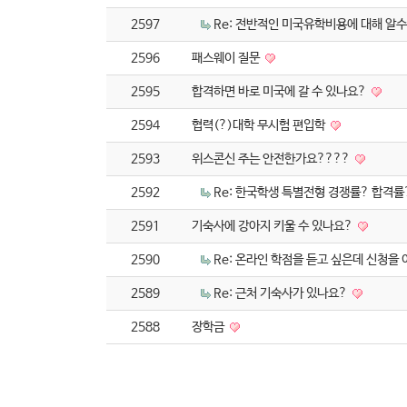
2597
Re: 전반적인 미국유학비용에 대해 알
2596
패스웨이 질문
2595
합격하면 바로 미국에 갈 수 있나요?
2594
협력(?)대학 무시험 편입학
2593
위스콘신 주는 안전한가요????
2592
Re: 한국학생 특별전형 경쟁률? 합격률
2591
기숙사에 강아지 키울 수 있나요?
2590
Re: 온라인 학점을 듣고 싶은데 신청을
2589
Re: 근처 기숙사가 있나요?
2588
장학금