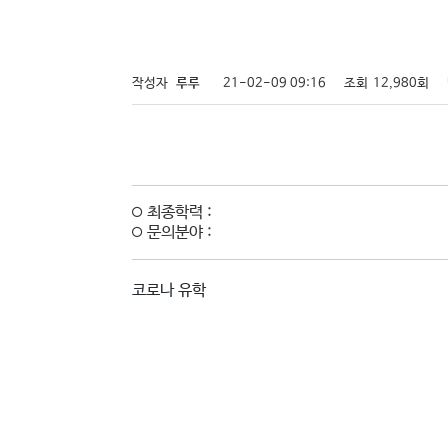
작성자
루루
21-02-09 09:16
조회
12,980회
최종학력 :
문의분야 :
코로나 유학