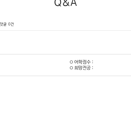
Q&A
댓글
0건
어학점수 :
희망전공 :