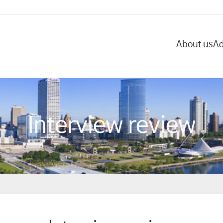
About us
Ad
Interview review