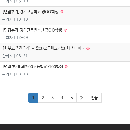
관리자
| 06-10
[면접후기]경기고등학교 정OO학생
관리자
| 10-10
[면접후기]경기글로벌스쿨 홍OO학생
관리자
| 12-09
[학부모 추천후기] 서울00고등학교 강00학생 어머니
관리자
| 08-21
[면접 후기] 과천00고등학교 김00학생
관리자
| 08-18
1
2
3
4
5
»
맨끝