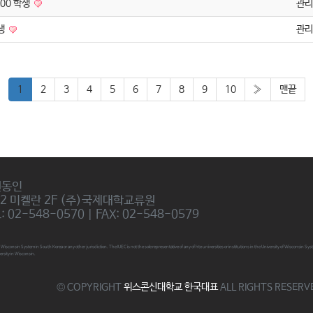
00 학생
관리
생
관리
1
2
3
4
5
6
7
8
9
10
»
맨끝
권동인
02 미켈란 2F (주)국제대학교류원
 02-548-0570 | FAX: 02-548-0579
ty of Wisconsin System in South Korea or any other jurisdiction. The IUEC is not the sole representative of any of hte universities or institutions in the University of Wisconsin
ersity in Wisconsin.
© COPYRIGHT
위스콘신대학교 한국대표
ALL RIGHTS RESERV