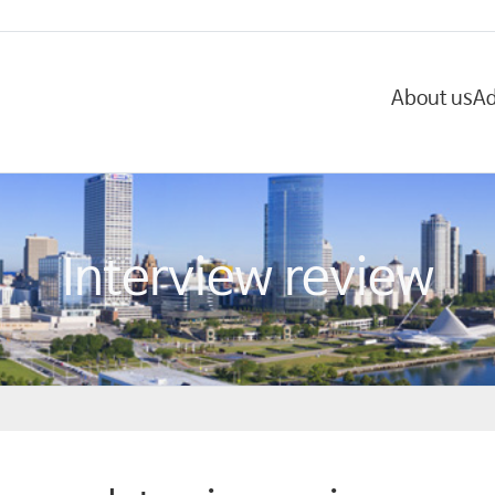
About us
Ad
Interview review