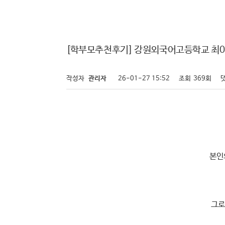
[학부모추천후기] 강원외국어고등학교 최0
작성자
관리자
26-01-27 15:52
조회
369회
본인
그로