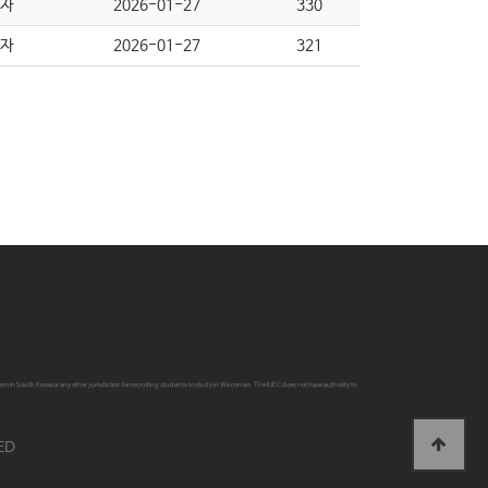
자
2026-01-27
330
자
2026-01-27
321
 System in South Korea or any other jurisdiction for recruiting students to study in Wisconsin. The IUEC does not have authority to
ED