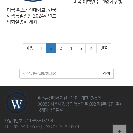
미국 어학연수 설명회 진행
미국 위스콘신대학교, 한국
학생특별전형 2024학년도
입학설명회 개최
처음
1
2
3
4
5
»
맨끝
검색
위스콘신대학교 한국대표│대표: 권동인
06083 서울시 강남구 영동대로 602 미켈란 2F (주)
국제대학교류원
사업자번호: 211-88-48198
TEL: 02-548-0570 | FAX: 02-548-0579