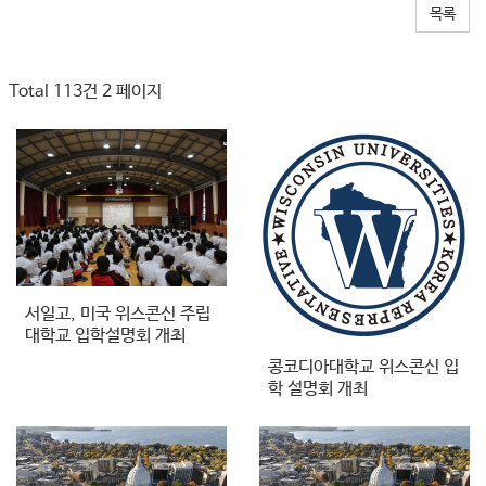
목록
Total 113건
2 페이지
서일고, 미국 위스콘신 주립
대학교 입학설명회 개최
콩코디아대학교 위스콘신 입
학 설명회 개최