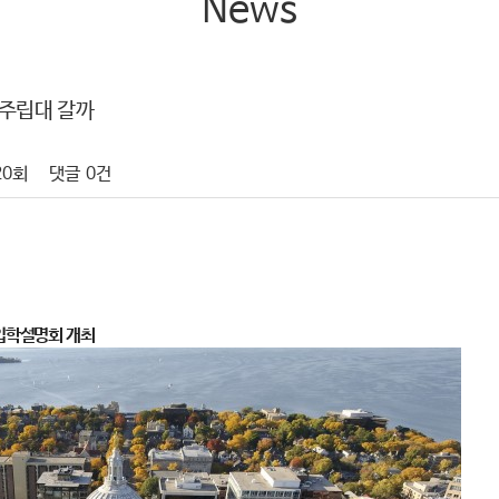
News
주립대 갈까
20회
댓글
0건
 입학설명회 개최