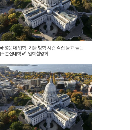
국 명문대 입학, 겨울 방학 시즌 직접 묻고 듣는
위스콘신대학교’ 입학설명회