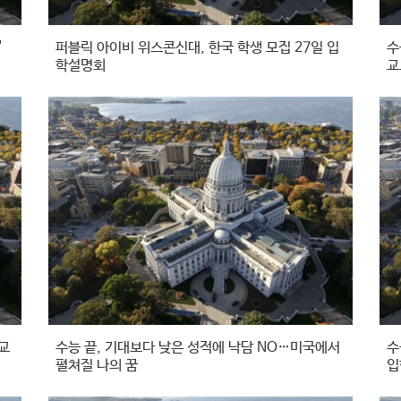
'
퍼블릭 아이비 위스콘신대, 한국 학생 모집 27일 입
수
학설명회
교
교
수능 끝, 기대보다 낮은 성적에 낙담 NO…미국에서
수
펼쳐질 나의 꿈
입