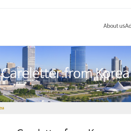
About us
Ad
Careletter from Korea
rea