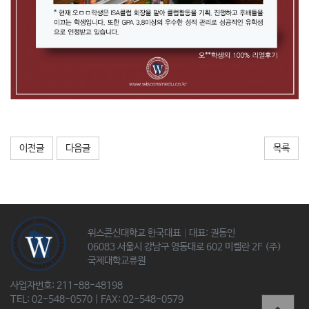
이전글
다음글
목록
위스콘신대학교 한국대표│대표: 권동인
06083 서울시 강남구 영동대로 602 미켈란 2F (주)
국제대학교류원
사업자번호: 211-88-48198
TEL: 02-548-0570 | FAX: 02-548-0579