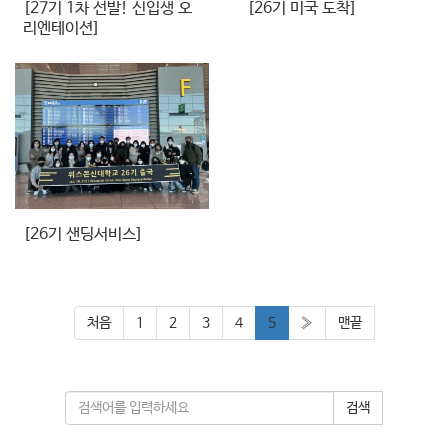
[27기 1차 선발! 신입생 오
[26기 미국 도착]
리엔테이션]
[26기 샌딩서비스]
처음
1
2
3
4
5
»
맨끝
검색