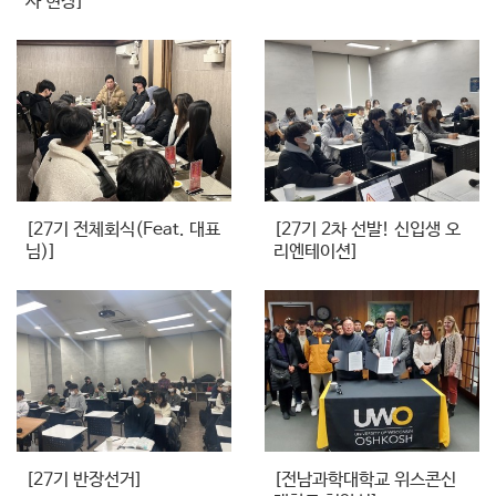
사 현장]
[27기 전체회식(Feat. 대표
[27기 2차 선발! 신입생 오
님)]
리엔테이션]
[27기 반장선거]
[전남과학대학교 위스콘신