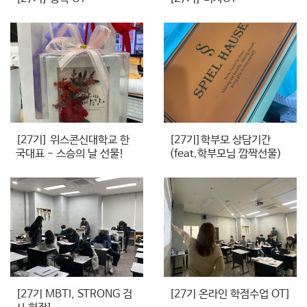
[27기] 위스콘신대학교 한
[27기]학부모 상담기간
국대표 - 스승의 날 선물!
(feat.학부모님 깜짝선물)
[27기 MBTI, STRONG 검
[27기 온라인 학점수업 OT]