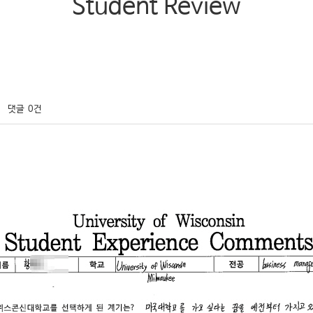
Student Review
댓글
0건