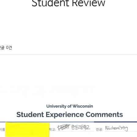
Student Review
댓글
0건